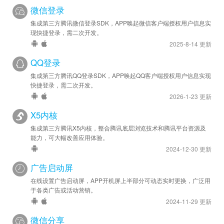
移动应用激活或下载，并提供对该用户行为期望的平均转化成本，然
微信登录
后系统即可通过预估每一次展示的转化价值，自动出价，按照点击扣
集成第三方腾讯微信登录SDK，APP唤起微信客户端授权用户信息实
费。最终帮助广告主实现转化成本控制及出价自动化，提升投放效
现快捷登录，需二次开发。
率。

2025-8-14 更新
QQ登录
基本概念

集成第三方腾讯QQ登录SDK，APP唤起QQ客户端授权用户信息实现
数据源

快捷登录，需二次开发。
数据源是广告主所上报的一方数据的集合，广告主可以向创建好的数
2026-1-23 更新
据源中上报数据、查看报表，或将数据源授权给其他账号。

X5内核
行为数据

集成第三方腾讯X5内核，整合腾讯底层浏览技术和腾讯平台资源及
能力，可大幅改善应用体验。
行为数据是广告主自身用户在网站、应用、线下、小程序等场景发生
2024-12-30 更新
的任意行为，如注册、收藏、付费等。广告主可以上报一些常见的标
准行为，也可以根据自身需求上报自定义行为。行为数据可以用于人
广告启动屏
群提取、转化统计、程序化创意、oCPA等。
在线设置广告启动屏，APP开机屏上半部分可动态实时更换，广泛用
于各类广告或活动营销。
2024-11-29 更新
微信分享