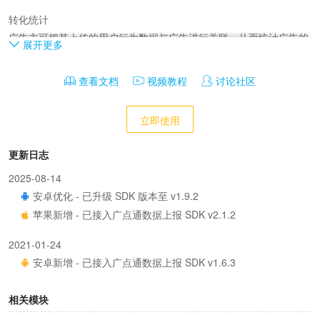
转化统计

广告主可把其上传的用户行为数据与广告进行关联，从而统计广告的
展开更多
转化效果。

在DMP上传用户行为数据后，广告主可以在投放端创建转化规则，在
查看文档
视频教程
讨论社区
投放端即可看到转化数据报表。转化行为包括“搜索”、“加入购物
车”等。

立即使用
程序化创意

更新日志
程序化创意帮助广告主通过简单的设置，实现自动化个性化的创意投
2025-08-14
放及优化，同时享受更低的创意成本和持续的创意优化效果。广告主
安卓优化 - 已升级 SDK 版本至 v1.9.2
接入用户数据后，DMP可以按照用户行为提取人群，用于程序化创
苹果新增 - 已接入广点通数据上报 SDK v2.1.2
意，让不同人群看到不同的广告创意。

2021-01-24
oCPA

安卓新增 - 已接入广点通数据上报 SDK v1.6.3
oCPA智能出价模式，让广告主在成本可控的前提下，更具效率和效果
地完成广告ROI管理。

相关模块
广告主在DMP上导入转化数据后，可以选择期望优化的用户行为，如