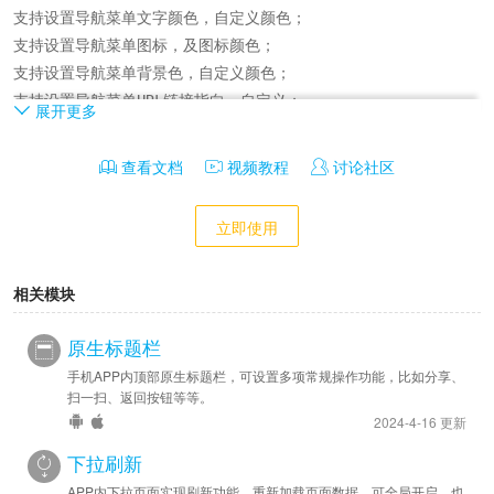
支持设置导航菜单文字颜色，自定义颜色；

支持设置导航菜单图标，及图标颜色；

支持设置导航菜单背景色，自定义颜色；

支持设置导航菜单URL链接指向，自定义；

展开更多
支持设置系统功能【分享】按钮显示，可关闭；

支持设置系统功能【刷新】按钮显示，可关闭；

查看文档
视频教程
讨论社区
支持设置系统功能【清理缓存】按钮显示，可关闭；

支持设置系统功能【扫一扫】按钮显示，可关闭；

立即使用
支持设置系统功能【退出应用】按钮显示，可关闭；

相关模块
开发：

提供jsBridge.sidebar开发方案，通过页面JS调用来实现自定义；
原生标题栏
手机APP内顶部原生标题栏，可设置多项常规操作功能，比如分享、
扫一扫、返回按钮等等。
2024-4-16 更新
下拉刷新
APP内下拉页面实现刷新功能，重新加载页面数据，可全局开启，也