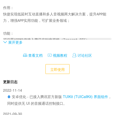
作用：

快捷实现低延时互动直播和多人音视频两大解决方案，提升APP能
力，增强APP实用功能，可扩展业务领域；

功能：

可设置APP快捷接入腾讯实时音视频（Tencent RTC）

展开更多
开发：

查看文档
视频教程
讨论社区
提供 jsBridge.txRtc 开发方案，通过页面JS调用来实现自定义；
立即使用
更新日志
2022-11-14
安卓优化 - 已接入腾讯官方新版
TUIKit (TUICallKit) 界面组件
，
同时提供无 UI 的音频通话控制接口。
2021-09-30