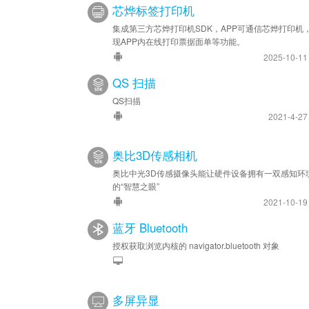
芯烨标签打印机
集成第三方芯烨打印机SDK，APP可通信芯烨打印机
现APP内在线打印票据面单等功能。
2025-10-1
QS 扫描
QS扫描
2021-4-2
奥比3D传感相机
奥比中光3D传感摄像头能让硬件设备拥有一双感知环
的“智慧之眼”
2021-10-1
蓝牙 Bluetooth
授权获取浏览内核的 navigator.bluetooth 对象
多屏异显